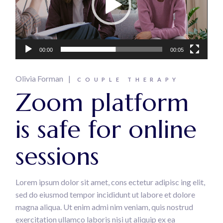
00:00
00:05
Olivia Forman
COUPLE THERAPY
Zoom platform
is safe for online
sessions
Lorem ipsum dolor sit amet, cons ectetur adipisc ing elit,
sed do eiusmod tempor incididunt ut labore et dolore
magna aliqua. Ut enim admi nim veniam, quis nostrud
exercitation ullamco laboris nisi ut aliquip ex ea