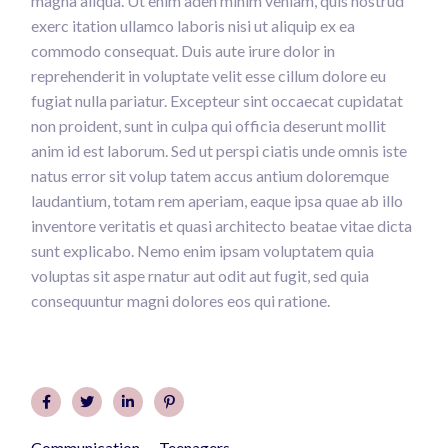
magna aliqua. Ut enim aden minim veniam, quis nostrud
exerc itation ullamco laboris nisi ut aliquip ex ea
commodo consequat. Duis aute irure dolor in
reprehenderit in voluptate velit esse cillum dolore eu
fugiat nulla pariatur. Excepteur sint occaecat cupidatat
non proident, sunt in culpa qui officia deserunt mollit
anim id est laborum. Sed ut perspi ciatis unde omnis iste
natus error sit volup tatem accus antium doloremque
laudantium, totam rem aperiam, eaque ipsa quae ab illo
inventore veritatis et quasi architecto beatae vitae dicta
sunt explicabo. Nemo enim ipsam voluptatem quia
voluptas sit aspe rnatur aut odit aut fugit, sed quia
consequuntur magni dolores eos qui ratione.
Communication
Teenagers