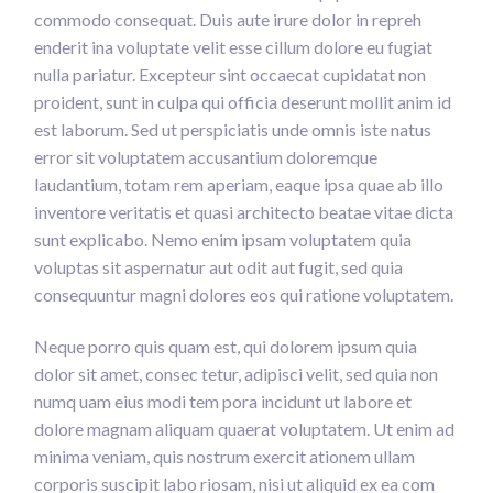
commodo consequat. Duis aute irure dolor in repreh
enderit ina voluptate velit esse cillum dolore eu fugiat
nulla pariatur. Excepteur sint occaecat cupidatat non
proident, sunt in culpa qui officia deserunt mollit anim id
est laborum. Sed ut perspiciatis unde omnis iste natus
error sit voluptatem accusantium doloremque
laudantium, totam rem aperiam, eaque ipsa quae ab illo
inventore veritatis et quasi architecto beatae vitae dicta
sunt explicabo. Nemo enim ipsam voluptatem quia
voluptas sit aspernatur aut odit aut fugit, sed quia
consequuntur magni dolores eos qui ratione voluptatem.
Neque porro quis quam est, qui dolorem ipsum quia
dolor sit amet, consec tetur, adipisci velit, sed quia non
numq uam eius modi tem pora incidunt ut labore et
dolore magnam aliquam quaerat voluptatem. Ut enim ad
minima veniam, quis nostrum exercit ationem ullam
corporis suscipit labo riosam, nisi ut aliquid ex ea com